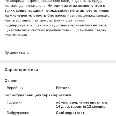
г/л хлорида натрия (поваренной соли) и до 7 г/л хлорида
кальция дополнительно.
Ни один из этих компонентов в
таких концентрациях не оказывает негативного влияния
на жизнедеятельность биомассы
навпаки, хлорид кальцію
навіть збільшує її активність. Даний факт також
підтверджується практично з досвіду власників биосептиков,
що встановили систему водопідготовки, що включає стадію
пом'якшення.
Приховати
Характеристики
Основні
Виробник
Filtrons
Користувальницькі характеристики
Гарантия
обмін/повернення протягом
14 днів, гарантія 12 місяців
Забруднення
Солі жорсткості