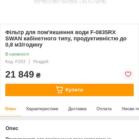
Фільтр для пом'якшення води F-0835RX
SWAN кабінетного типу, продуктивністю до
0,8 м3/годину
В наявності
Код: F253
Роздріб
21 849
₴
Купити
Опис
Характеристики
Доставка
Оплата
Умови п
Опис
Призначення:
для пом'якшення води господарсько-