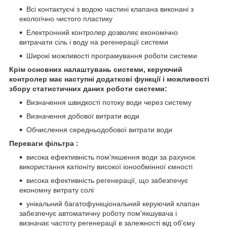
Всі контактуєчі з водою частині клапана виконані з
екологічно чистого пластику
Електронний контролер дозволяє економічно
витрачати сіль і воду на регенерації системи
Широкі можливості програмування роботи системи
Крім основних налаштувань системи, керуючий
контролер має наступні додаткові функції і можливості
збору статистичних даних роботи системи:
Визначення швидкості потоку води через систему
Визначення добової витрати води
Обчислення середньодобової витрати води
Переваги фільтра :
висока ефективність пом'якшення води за рахунок
використання катіоніту високої іонообмінної ємності
висока ефективність регенерації, що забезпечує
економну витрату солі
унікальний багатофункціональний керуючий клапан
забезпечує автоматичну роботу пом'якшувача і
визначає частоту регенерації в залежності від об'єму