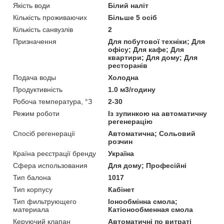
Якість води
Білий наліт
Кількість проживаючих
Більше 5 осіб
Кількість санвузлів
2
Призначення
Для побутової техніки; Для
офісу; Для кафе; Для
квартири; Для дому; Для
ресторанів
Подача воды
Холодна
Продуктивність
1.0 м3/годину
Робоча температура, °З
2-30
Режим роботи
Із зупинкою на автоматичну
регенерацію
Спосіб регенерації
Автоматична; Сольовий
розчин
Країна реєстрації бренду
Україна
Сфера использования
Для дому; Професійні
Тип балона
1017
Тип корпусу
Кабінет
Тип фильтрующего
Іонообмінна смола;
материала
Катіонообменная смола
Керуючий клапан
Автоматичні по витраті