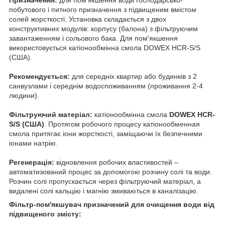
побутового і питного призначення з підвищеним вмістом
солей жорсткості. Установка складається з двох
конструктивних модулів: корпусу (балона) з фільтруючим
завантаженням і сольового бака. Для пом'якшення
використовується катіонообмінна смола DOWEX HCR-S/S
(США).
Рекомендується:
для середніх квартир або будинків з 2
санвузлами і середнім водоспоживанням (проживання 2-4
людини).
Фільтруючий матеріал:
катіонообмінна смола
DOWEX HCR-
S/S (США)
. Протягом робочого процесу катіонообменная
смола притягає іони жорсткості, заміщаючи їх безпечними
іонами натрію.
Регенерація:
відновлення робочих властивостей –
автоматизований процес за допомогою розчину солі та води.
Розчин солі пропускається через фільтруючий матеріал, а
видалені солі кальцію і магнію змиваються в каналізацію.
Фільтр-пом'якшувач призначений для очищення води від
підвищеного змісту: