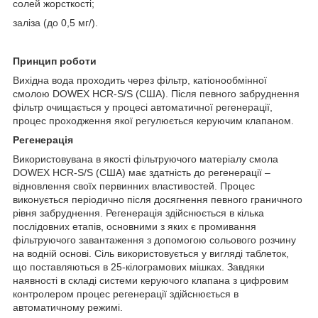
солей жорсткості;
заліза (до 0,5 мг/).
Принцип роботи
Вихідна вода проходить через фільтр, катіонообмінної
смолою DOWEX HCR-S/S (США). Після певного забруднення
фільтр очищається у процесі автоматичної регенерації,
процес проходження якої регулюється керуючим клапаном.
Регенерація
Використовувана в якості фільтруючого матеріалу смола
DOWEX HCR-S/S (США) має здатність до регенерації –
відновлення своїх первинних властивостей. Процес
виконується періодично після досягнення певного граничного
рівня забруднення. Регенерація здійснюється в кілька
послідовних етапів, основними з яких є промивання
фільтруючого завантаження з допомогою сольового розчину
на водній основі. Сіль використовується у вигляді таблеток,
що поставляються в 25-кілограмових мішках. Завдяки
наявності в складі системи керуючого клапана з цифровим
контролером процес регенерації здійснюється в
автоматичному режимі.