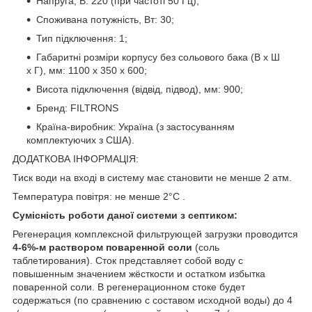
Напруга, В: 220 (при частоті 50 Гц);
Споживана потужність, Вт: 30;
Тип підключення: 1;
Габаритні розміри корпусу без сольового бака (В х Ш
х Г), мм: 1100 х 350 х 600;
Висота підключення (відвід, підвод), мм: 900;
Бренд: FILTRONS
Країна-виробник: Україна (з застосуванням
комплектуючих з США).
ДОДАТКОВА ІНФОРМАЦІЯ:
Тиск води на вході в систему має становити не менше 2 атм.
Температура повітря: не менше 2°C .
Сумісність роботи даної системи з септиком:
Регенерация комплексной фильтрующей загрузки проводится
4-6%-м раствором поваренной соли
(соль
таблетирования). Сток представляет собой воду с
повышенным значением жёсткости и остатком избытка
поваренной соли. В регенерационном стоке будет
содержаться (по сравнению с составом исходной воды) до 4