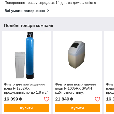
Повернення товару впродовж 14 днів за домовленістю
Всі умови повернення
Подібні товари компанії
Фільтр для пом'якшення
Фільтр для пом'якшення
Філь
води F-1252RX,
води F-1035RX SWAN
води
продуктивністю до 1,8 м3/
кабінетного типу,
прод
годину (блакитний корпус)
продуктивністю до 1,0 м3/
годи
16 099
21 849
16 
₴
₴
(F128B)
годину
(F1
Купити
Купити