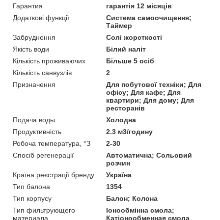
Гарантия
гарантія 12 місяців
Додаткові функції
Система самоочищення;
Таймер
Забруднення
Солі жорсткості
Якість води
Білий наліт
Кількість проживаючих
Більше 5 осіб
Кількість санвузлів
2
Призначення
Для побутової техніки; Для
офісу; Для кафе; Для
квартири; Для дому; Для
ресторанів
Подача воды
Холодна
Продуктивність
2.3 м3/годину
Робоча температура, °З
2-30
Спосіб регенерації
Автоматична; Сольовий
розчин
Країна реєстрації бренду
Україна
Тип балона
1354
Тип корпусу
Балон; Колона
Тип фильтрующего
Іонообмінна смола;
материала
Катіонообменная смола