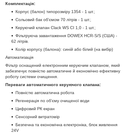
Комплектація:
Корпус (балон) типорозміру 1354 - 1 шт.;
Сольовий бак об'ємом 70 літрів - 1 шт.;
Керуючий клапан Clack WS CI 1,0 - 1 шт.;
Фільтруюча завантаження DOWEX HCR-S/S (США) -
62 літрів.
Колір корпусу (балона): синій або білий (на вибір)
Автоматизація
Фільтр оснащений електронним керуючим клапаном, який
забезпечує повністю автоматичне й економічно ефективну
роботу системи очищення.
Переваги автоматичного керуючого клапана:
Повністю автоматична робота
Регенерація по об'єму очищеної води
Цифровий РК екран
Сенсорний витратомір
Безпечна та економічна електроніка, блок живлення
24V