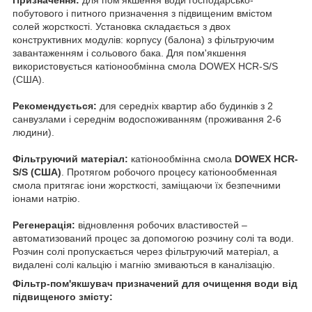
побутового і питного призначення з підвищеним вмістом
солей жорсткості. Установка складається з двох
конструктивних модулів: корпусу (балона) з фільтруючим
завантаженням і сольового бака. Для пом'якшення
використовується катіонообмінна смола DOWEX HCR-S/S
(США).
Рекомендується:
для середніх квартир або будинків з 2
санвузлами і середнім водоспоживанням (проживання 2-6
людини).
Фільтруючий матеріал:
катіонообмінна смола
DOWEX HCR-
S/S (США)
. Протягом робочого процесу катіонообменная
смола притягає іони жорсткості, заміщаючи їх безпечними
іонами натрію.
Регенерація:
відновлення робочих властивостей –
автоматизований процес за допомогою розчину солі та води.
Розчин солі пропускається через фільтруючий матеріал, а
видалені солі кальцію і магнію змиваються в каналізацію.
Фільтр-пом'якшувач призначений для очищення води від
підвищеного змісту: