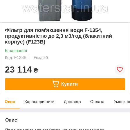
Фільтр для пом'якшення води F-1354,
продуктивністю до 2,3 м3/год (блакитний
корпус) (F123B)
В наявності
Код: F123B
Роздріб
23 114
₴
Купити
Опис
Характеристики
Доставка
Оплата
Умови п
Опис
Призначення:
для пом'якшення води господарсько-