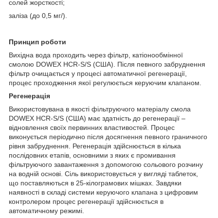
солей жорсткості;
заліза (до 0,5 мг/).
Принцип роботи
Вихідна вода проходить через фільтр, катіонообмінної
смолою DOWEX HCR-S/S (США). Після певного забруднення
фільтр очищається у процесі автоматичної регенерації,
процес проходження якої регулюється керуючим клапаном.
Регенерація
Використовувана в якості фільтруючого матеріалу смола
DOWEX HCR-S/S (США) має здатність до регенерації –
відновлення своїх первинних властивостей. Процес
виконується періодично після досягнення певного граничного
рівня забруднення. Регенерація здійснюється в кілька
послідовних етапів, основними з яких є промивання
фільтруючого завантаження з допомогою сольового розчину
на водній основі. Сіль використовується у вигляді таблеток,
що поставляються в 25-кілограмових мішках. Завдяки
наявності в складі системи керуючого клапана з цифровим
контролером процес регенерації здійснюється в
автоматичному режимі.