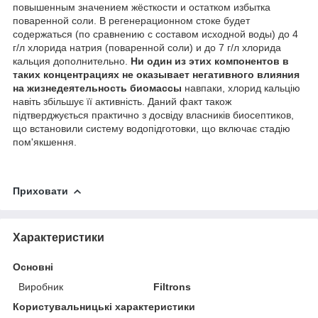
повышенным значением жёсткости и остатком избытка
поваренной соли. В регенерационном стоке будет
содержаться (по сравнению с составом исходной воды) до 4
г/л хлорида натрия (поваренной соли) и до 7 г/л хлорида
кальция дополнительно.
Ни один из этих компонентов в
таких концентрациях не оказывает негативного влияния
на жизнедеятельность биомассы
навпаки, хлорид кальцію
навіть збільшує її активність. Даний факт також
підтверджується практично з досвіду власників биосептиков,
що встановили систему водопідготовки, що включає стадію
пом'якшення.
Приховати
Характеристики
Основні
Виробник
Filtrons
Користувальницькі характеристики