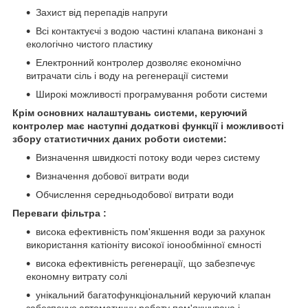
Захист від перепадів напруги
Всі контактуєчі з водою частині клапана виконані з
екологічно чистого пластику
Електронний контролер дозволяє економічно
витрачати сіль і воду на регенерації системи
Широкі можливості програмування роботи системи
Крім основних налаштувань системи, керуючий
контролер має наступні додаткові функції і можливості
збору статистичних даних роботи системи:
Визначення швидкості потоку води через систему
Визначення добової витрати води
Обчислення середньодобової витрати води
Переваги фільтра :
висока ефективність пом'якшення води за рахунок
використання катіоніту високої іонообмінної ємності
висока ефективність регенерації, що забезпечує
економну витрату солі
унікальний багатофункціональний керуючий клапан
забезпечує автоматичну роботу пом'якшувача і