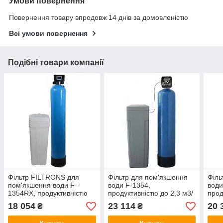
Умови повернення
Повернення товару впродовж 14 днів за домовленістю
Всі умови повернення
Подібні товари компанії
Фільтр FILTRONS для
Фільтр для пом'якшення
Філь
пом'якшення води F-
води F-1354,
води
1354RX, продуктивністю
продуктивністю до 2,3 м3/
прод
до 2,3 м3/год (блакитний
год (блакитний корпус)
год 
18 054
23 114
20 
₴
₴
корпус) (F145B)
(F139B)
(F1