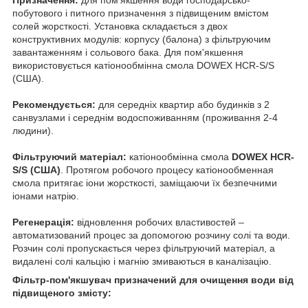
побутового і питного призначення з підвищеним вмістом
солей жорсткості. Установка складається з двох
конструктивних модулів: корпусу (балона) з фільтруючим
завантаженням і сольового бака. Для пом'якшення
використовується катіонообмінна смола DOWEX HCR-S/S
(США).
Рекомендується:
для середніх квартир або будинків з 2
санвузлами і середнім водоспоживанням (проживання 2-4
людини).
Фільтруючий матеріал:
катіонообмінна смола
DOWEX HCR-
S/S (США)
. Протягом робочого процесу катіонообменная
смола притягає іони жорсткості, заміщаючи їх безпечними
іонами натрію.
Регенерація:
відновлення робочих властивостей –
автоматизований процес за допомогою розчину солі та води.
Розчин солі пропускається через фільтруючий матеріал, а
видалені солі кальцію і магнію змиваються в каналізацію.
Фільтр-пом'якшувач призначений для очищення води від
підвищеного змісту: