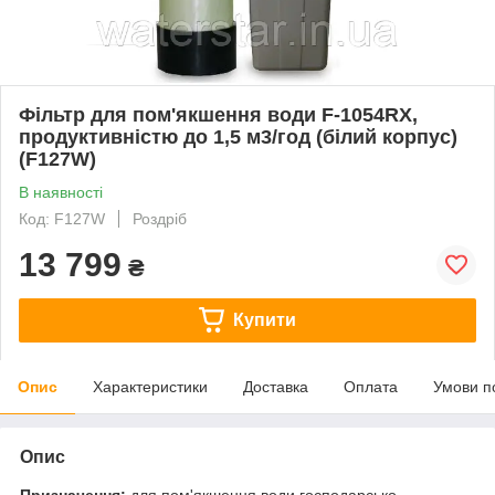
Фільтр для пом'якшення води F-1054RX,
продуктивністю до 1,5 м3/год (білий корпус)
(F127W)
В наявності
Код: F127W
Роздріб
13 799
₴
Купити
Опис
Характеристики
Доставка
Оплата
Умови п
Опис
Призначення:
для пом'якшення води господарсько-