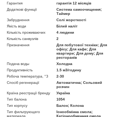
Гарантия
гарантія 12 місяців
Додаткові функції
Система самоочищення;
Таймер
Забруднення
Солі жорсткості
Якість води
Білий наліт
Кількість проживаючих
4 людини
Кількість санвузлів
2
Призначення
Для побутової техніки; Для
офісу; Для кафе; Для
квартири; Для дому; Для
ресторанів
Подача воды
Холодна
Продуктивність
1.5 м3/годину
Робоча температура, °З
2-30
Спосіб регенерації
Автоматична; Сольовий
розчин
Країна реєстрації бренду
Україна
Тип балона
1054
Тип корпусу
Балон; Колона
Тип фильтрующего
Іонообмінна смола;
материала
Катіонообменная смола