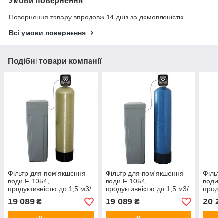
Умови повернення
Повернення товару впродовж 14 днів за домовленістю
Всі умови повернення
Подібні товари компанії
Фільтр для пом'якшення
Фільтр для пом'якшення
Філь
води F-1054,
води F-1054,
води
продуктивністю до 1,5 м3/
продуктивністю до 1,5 м3/
прод
год (білий корпус)
год (блакитний корпус)
год 
19 089
19 089
20 
₴
₴
(F121W)
(F121B)
(F1