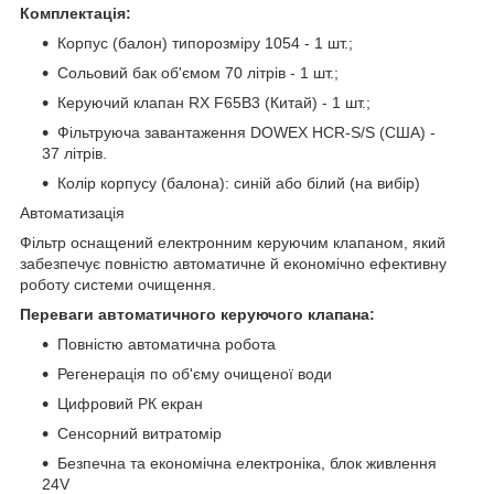
Комплектація:
Корпус (балон) типорозміру 1054 - 1 шт.;
Сольовий бак об'ємом 70 літрів - 1 шт.;
Керуючий клапан RX F65B3 (Китай) - 1 шт.;
Фільтруюча завантаження DOWEX HCR-S/S (США) -
37 літрів.
Колір корпусу (балона): синій або білий (на вибір)
Автоматизація
Фільтр оснащений електронним керуючим клапаном, який
забезпечує повністю автоматичне й економічно ефективну
роботу системи очищення.
Переваги автоматичного керуючого клапана:
Повністю автоматична робота
Регенерація по об'єму очищеної води
Цифровий РК екран
Сенсорний витратомір
Безпечна та економічна електроніка, блок живлення
24V