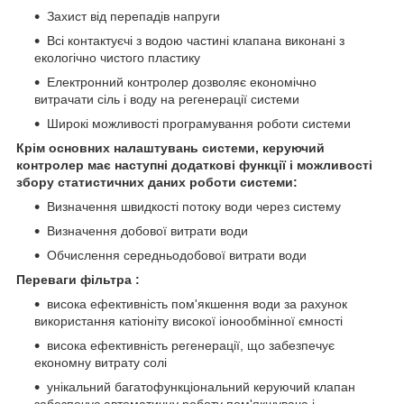
Захист від перепадів напруги
Всі контактуєчі з водою частині клапана виконані з
екологічно чистого пластику
Електронний контролер дозволяє економічно
витрачати сіль і воду на регенерації системи
Широкі можливості програмування роботи системи
Крім основних налаштувань системи, керуючий
контролер має наступні додаткові функції і можливості
збору статистичних даних роботи системи:
Визначення швидкості потоку води через систему
Визначення добової витрати води
Обчислення середньодобової витрати води
Переваги фільтра :
висока ефективність пом'якшення води за рахунок
використання катіоніту високої іонообмінної ємності
висока ефективність регенерації, що забезпечує
економну витрату солі
унікальний багатофункціональний керуючий клапан
забезпечує автоматичну роботу пом'якшувача і