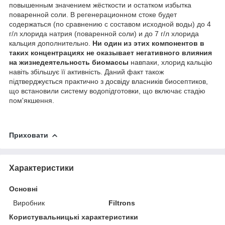
повышенным значением жёсткости и остатком избытка
поваренной соли. В регенерационном стоке будет
содержаться (по сравнению с составом исходной воды) до 4
г/л хлорида натрия (поваренной соли) и до 7 г/л хлорида
кальция дополнительно.
Ни один из этих компонентов в
таких концентрациях не оказывает негативного влияния
на жизнедеятельность биомассы
навпаки, хлорид кальцію
навіть збільшує її активність. Даний факт також
підтверджується практично з досвіду власників биосептиков,
що встановили систему водопідготовки, що включає стадію
пом'якшення.
Приховати
Характеристики
Основні
Виробник
Filtrons
Користувальницькі характеристики