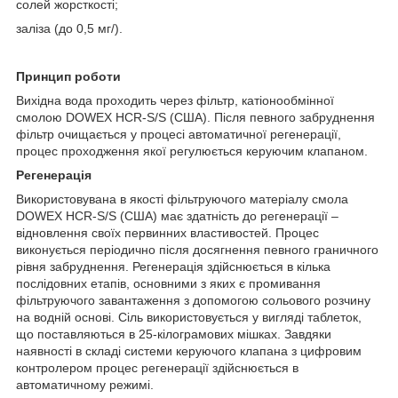
солей жорсткості;
заліза (до 0,5 мг/).
Принцип роботи
Вихідна вода проходить через фільтр, катіонообмінної
смолою DOWEX HCR-S/S (США). Після певного забруднення
фільтр очищається у процесі автоматичної регенерації,
процес проходження якої регулюється керуючим клапаном.
Регенерація
Використовувана в якості фільтруючого матеріалу смола
DOWEX HCR-S/S (США) має здатність до регенерації –
відновлення своїх первинних властивостей. Процес
виконується періодично після досягнення певного граничного
рівня забруднення. Регенерація здійснюється в кілька
послідовних етапів, основними з яких є промивання
фільтруючого завантаження з допомогою сольового розчину
на водній основі. Сіль використовується у вигляді таблеток,
що поставляються в 25-кілограмових мішках. Завдяки
наявності в складі системи керуючого клапана з цифровим
контролером процес регенерації здійснюється в
автоматичному режимі.