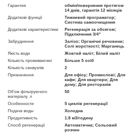
Гарантия
обмін/повернення протягом
14 днів, гарантія 12 місяців
Додаткові функції
Тижневий програматор;
Система самоочищення
Додаткові характеристики
Регенерація за обсягом;
Підключення 3/4"
Забруднення
Залізо; Органічні речовини;
Солі жорсткості; Марганець
Якість води
Жовтий наліт; Білий наліт
Кількість проживаючих
Більше 5 осіб
Кількість санвузлів
2
Призначення
Для офісу; Промислові; Для
кафе; Для квартири; Для
дому; Для ресторанів
Об'єм фільтруючого
50
матеріалу, л
Особенности
5 циклів регенерації
Подача воды
Холодна
Продуктивність
1.8 м3/годину
Спосіб регенерації
Автоматична; Сольовий
розчин