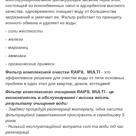
состоящей из ионообменных смол и адсорбентов высокого
качества, одновременно очищает воду от большинства
загрязнений и умягчает ее. Фильтр работает по принципу
ионного обмена и удаляет из воды:
- соли жесткости
- железо
- марганец
- аммиака
- органические примеси
Фильтр комплексной очистки RAIFIL
MULTI
- это
эффективное решение для очистки воды от пяти основных
проблем в один этап для квартир, домов, коттеджей.
Фільтр комплексного очищення RAIFIL
MULTI
- це
економічність в обслуговуванні і висока якість
результату очищення води:
- Завдяки процедурі регенерації матеріалу, одна засипка
фільтраційної завантаження прослужить в середньому 5
років.
- Низький експлуатаційний витрата солі та води під час
регенерації.