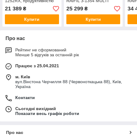
1252RX, продуктивністю
RAIFIL З-1354 MULTI
RAIF
до 1,8 м3/годину (F159B)
RX63C3
RX6
21 389
25 299
34 
₴
₴
Купити
Купити
Про нас
Рейтинг не сформований
Менше 5 відгуків за останній рік
Працює з 25.04.2021
м. Київ
вул.Вінстона Черчилля 88 (Червоноткацька 88), Київ,
Україна
Контакти
Сьогодні вихідний
Показати весь графік роботи
Про нас