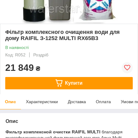
Фільтр комплексного очищення води для
дому RAIFIL З-1252 MULTI RX65B3
В наявності
Код: R052
Роздріб
21 849
₴
Купити
Опис
Характеристики
Доставка
Оплата
Умови п
Опис
Фильтр комплексной очистки RAIFIL
MULTI
благодаря
многофункциональной фильтрующей засыпке Aqua Multi,