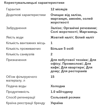
Користувальницькі характеристики
Гарантия
12 місяців
Додаткові характеристики
Очищає від заліза,
марганцю, амонію, солей
жорсткості
Забруднення
Залізо; Органічні речовини;
Солі жорсткості; Марганець
Якість води
Жовтий наліт; Білий наліт
Кількість вантажних місць
1
Кількість проживаючих
Більше 5 осіб
Кількість санвузлів
2
Призначення
Для побутової техніки; Для
офісу; Промислові; Для
кафе; Для квартири; Для
дому; Для ресторанів
Об'єм фільтруючого
15
матеріалу, л
Подача воды
Холодна
Продуктивність
1.0 м3/годину
Спосіб регенерації
Сольовий розчин
Країна реєстрації бренду
Україна