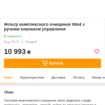
Фільтр комплексного очищення 0844 з
ручним клапаном управління
В наявності
Код: D171
Роздріб
10 993
₴
Купити
Опис
Характеристики
Доставка
Оплата
Умови п
Опис
Система комплексного очищення легко видалить з води
марганець, жорсткість, амоній, залізо та органічні сполуки в