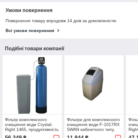
Умови повернення
Повернення товару впродовж 14 днів за домовленістю
Всі умови повернення
Подібні товари компанії
Фільтр комплексного
Фільтри для комплексного
Філь
очищення води Crystal-
очищення води F-1017RX
очищ
Right 1465, продуктивність
SWAN кабінетного типу,
Righ
2,5 м3/год
продуктивністю до 1,0 м3/
2,0 
56 349
11 844
47 
₴
₴