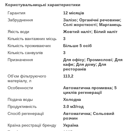
Користувальницькі характеристики
Гарантия
12 місяців
Забруднення
Залізо; Органічні речовини;
Солі жорсткості; Марганець
Якість води
Жовтий наліт; Білий наліт
Кількість вантажних місць
3
Кількість проживаючих
Більше 5 осіб
Кількість санвузлів
3
Призначення
Для офісу; Промислові; Для
кафе; Для дому; Для
ресторанів
Об'єм фільтруючого
113,2
матеріалу, л
Особенности
Автоматична промивка; 5
циклів регенерації
Подача воды
Холодна
Продуктивність
3.0 м3/год
Спосіб регенерації
Автоматична; Сольовий
розчин
Країна реєстрації бренду
Україна