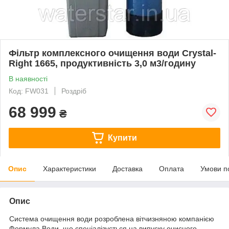
Фільтр комплексного очищення води Crystal-
Right 1665, продуктивність 3,0 м3/годину
В наявності
Код: FW031
Роздріб
68 999
₴
Купити
Опис
Характеристики
Доставка
Оплата
Умови п
Опис
Система очищення води розроблена вітчизняною компанією
Формула Води, що спеціалізується на випуску очисного