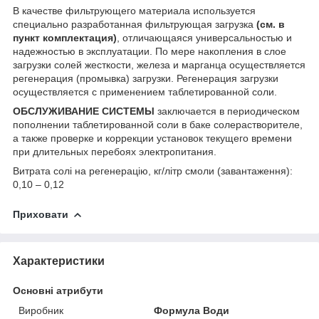
В качестве фильтрующего материала используется
специально разработанная фильтрующая загрузка
(см. в
пункт комплектация)
, отличающаяся универсальностью и
надежностью в эксплуатации. По мере накопления в слое
загрузки солей жесткости, железа и марганца осуществляется
регенерация (промывка) загрузки. Регенерация загрузки
осуществляется с применением таблетированной соли.
ОБСЛУЖИВАНИЕ СИСТЕМЫ
заключается в периодическом
пополнении таблетированной соли в баке солерастворителе,
а также проверке и коррекции установок текущего времени
при длительных перебоях электропитания.
Витрата солі на регенерацію, кг/літр смоли (завантаження):
0,10 – 0,12
Приховати
Характеристики
Основні атрибути
Виробник
Формула Води