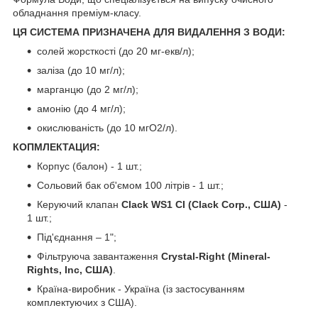
обладнання преміум-класу.
ЦЯ СИСТЕМА ПРИЗНАЧЕНА ДЛЯ ВИДАЛЕННЯ З ВОДИ:
солей жорсткості (до 20 мг-екв/л);
заліза (до 10 мг/л);
марганцю (до 2 мг/л);
амонію (до 4 мг/л);
окислюваність (до 10 мгО2/л).
КОПМЛЕКТАЦИЯ:
Корпус (балон) - 1 шт.;
Сольовий бак об'ємом 100 літрів - 1 шт.;
Керуючий клапан
Clack WS1 CI (Clack Corp.,
США
)
-
1 шт.;
Під'єднання – 1";
Фільтруюча завантаження
Crystal-Right (Mineral-
Rights, Inc, США)
.
Країна-виробник - Україна (із застосуванням
комплектуючих з США).