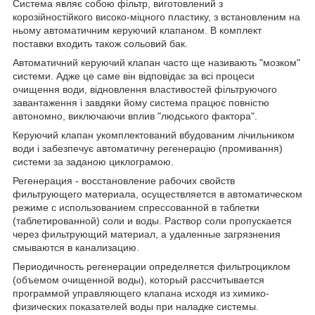
Система являє собою фільтр, виготовлений з
корозійностійкого високо-міцного пластику, з встановленим на
ньому автоматичним керуючий клапаном. В комплект
поставки входить також сольовий бак.
Автоматичний керуючий клапан часто ще називають "мозком"
системи. Адже це саме він відповідає за всі процеси
очищення води, відновлення властивостей фільтруючого
завантаження і завдяки йому система працює повністю
автономно, виключаючи вплив "людського фактора".
Керуючий клапан укомплектований вбудованим лічильником
води і забезпечує автоматичну регенерацію (промивання)
системи за заданою циклограмою.
Регенерация - восстановление рабочих свойств
фильтрующего материала, осуществляется в автоматическом
режиме с использованием спрессованной в таблетки
(таблетированной) соли и воды. Раствор соли пропускается
через фильтрующий материал, а удаленные загрязнения
смываются в канализацию.
Периодичность регенерации определяется фильтроциклом
(объемом очищенной воды), который рассчитывается
программой управляющего клапана исходя из химико-
физических показателей воды при наладке системы.