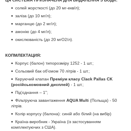
солей жорсткості (до 20 мг-екв/л);
заліза (до 10 мг/л);
марганцю (до 2 мг/л);
амонію (до 4 мг/л);
окислюваність (до 20 мгО2/л).
КОПМЛЕКТАЦИЯ:
Корпус (балон) типорозміру 1252 - 1 шт.;
Сольовий бак об'ємом 70 літрів - 1 шт.;
Керуючий клапан
Преміум класу Clack Pallas CK
(російськомовний дисплей)
- 1 шт.;
Під'єднання – 1";
Фільтруюча завантаження
AQUA Mult
i (Польща) - 50
літрів.
Колір корпусу (балона): синій або білий (на вибір)
Країна-виробник - Україна (із застосуванням
комплектуючих з США).