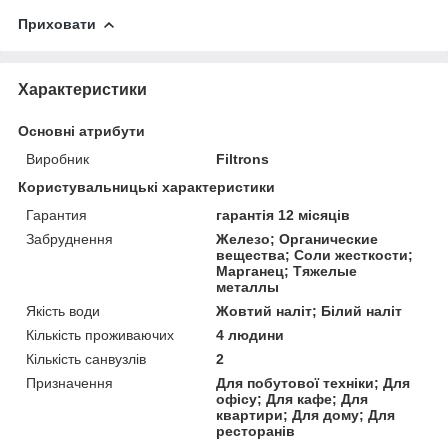
Приховати
Характеристики
Основні атрибути
Виробник
Filtrons
Користувальницькі характеристики
Гарантия
гарантія 12 місяців
Забруднення
Железо; Органические
вещества; Соли жесткости;
Марганец; Тяжелые
металлы
Якість води
Жовтий наліт; Білий наліт
Кількість проживаючих
4 людини
Кількість санвузлів
2
Призначення
Для побутової техніки; Для
офісу; Для кафе; Для
квартири; Для дому; Для
ресторанів