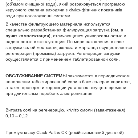
(об'ємом очищеної води), який розраховується програмою
керуючого клапана виходячи з хіміко-фізичних показників
води при налагодженні системи.
В качестве фильтрующего материала используется
специально разработанная фильтрующая загрузка
(см. в
пункт комплектация)
, отличающаяся универсальностью и
надежностью в эксплуатации. По мере накопления в слое
загрузки солей жесткости, железа и марганца осуществляется
регенерация (промывка) загрузки. Регенерация загрузки
осуществляется с применением таблетированной соли.
ОБСЛУЖИВАНИЕ СИСТЕМЫ
заключается в периодическом
пополнении таблетированной соли в баке солерастворителе,
а также проверке и коррекции установок текущего времени
при длительных перебоях электропитания.
Витрата солі на регенерацію, кг/літр смоли (завантаження):
0,10 – 0,12
Преміум класу Clack Pallas CK (російськомовний дисплей)