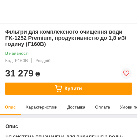
Фільтри для комплексного очищення води
FK-1252 Premium, продуктивністю до 1,8 м3/
годину (F160B)
В наявності
Код: F160B
Роздріб
31 279
₴
Купити
Опис
Характеристики
Доставка
Оплата
Умови п
Опис
ЦЯ СИСТЕМА ПРИЗНАЧЕНА ДЛЯ ВИДАЛЕННЯ З ВОДИ: