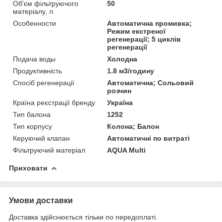
Об'єм фільтруючого
50
матеріалу, л
Особенности
Автоматична промивка;
Режим екстреної
регенерації; 5 циклів
регенерації
Подача воды
Холодна
Продуктивність
1.8 м3/годину
Спосіб регенерації
Автоматична; Сольовий
розчин
Країна реєстрації бренду
Україна
Тип балона
1252
Тип корпусу
Колона; Балон
Керуючий клапан
Автоматичні по витраті
Фільтруючий матеріал
AQUA Multi
Приховати
Умови доставки
Доставка здійснюється тільки по передоплаті.