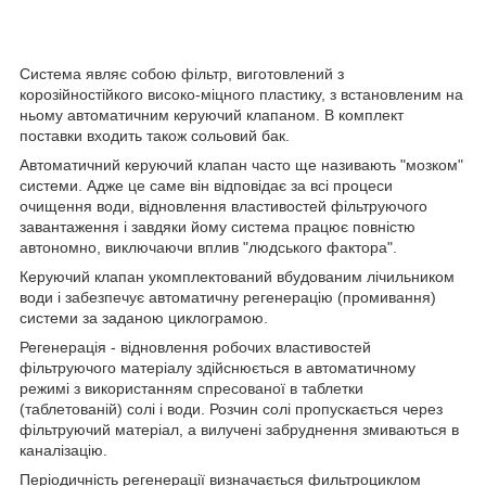
Система являє собою фільтр, виготовлений з
корозійностійкого високо-міцного пластику, з встановленим на
ньому автоматичним керуючий клапаном. В комплект
поставки входить також сольовий бак.
Автоматичний керуючий клапан часто ще називають "мозком"
системи. Адже це саме він відповідає за всі процеси
очищення води, відновлення властивостей фільтруючого
завантаження і завдяки йому система працює повністю
автономно, виключаючи вплив "людського фактора".
Керуючий клапан укомплектований вбудованим лічильником
води і забезпечує автоматичну регенерацію (промивання)
системи за заданою циклограмою.
Регенерація - відновлення робочих властивостей
фільтруючого матеріалу здійснюється в автоматичному
режимі з використанням спресованої в таблетки
(таблетованій) солі і води. Розчин солі пропускається через
фільтруючий матеріал, а вилучені забруднення змиваються в
каналізацію.
Періодичність регенерації визначається фильтроциклом