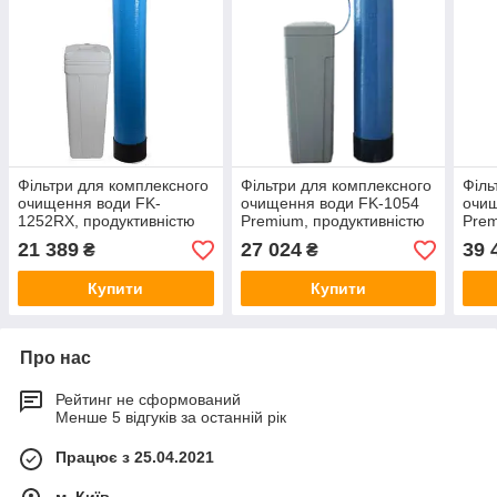
Фільтри для комплексного
Фільтри для комплексного
Філь
очищення води FK-
очищення води FK-1054
очищ
1252RX, продуктивністю
Premium, продуктивністю
Prem
до 1,8 м3/годину (F159B)
до 1,5 м3/год (F157B)
до 3
21 389
27 024
39 
₴
₴
Купити
Купити
Про нас
Рейтинг не сформований
Менше 5 відгуків за останній рік
Працює з 25.04.2021