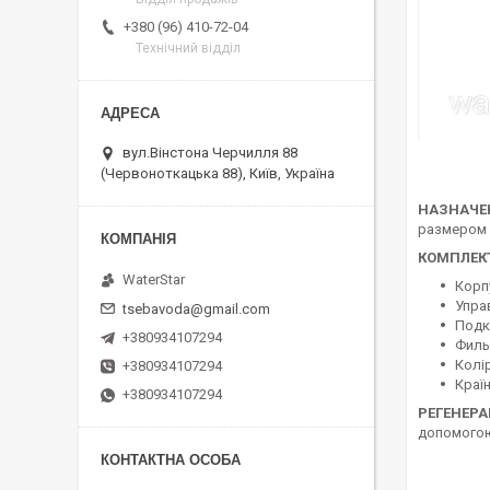
+380 (96) 410-72-04
Технічний відділ
вул.Вінстона Черчилля 88
(Червоноткацька 88), Київ, Україна
НАЗНАЧЕ
размером 
КОМПЛЕК
WaterStar
Корпу
Упра
tsebavoda@gmail.com
Подк
+380934107294
Филь
Колір
+380934107294
Краї
+380934107294
РЕГЕНЕРА
допомогою