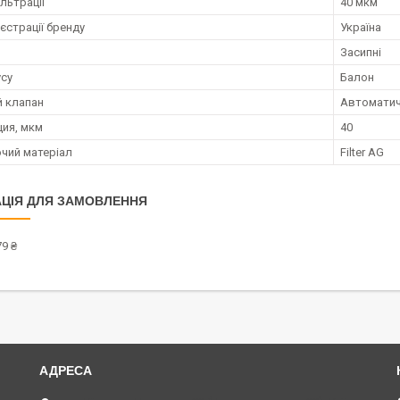
льтрації
40 мкм
єстрації бренду
Україна
Засипні
усу
Балон
 клапан
Автоматичн
ия, мкм
40
чий матеріал
Filter AG
ЦІЯ ДЛЯ ЗАМОВЛЕННЯ
9 ₴