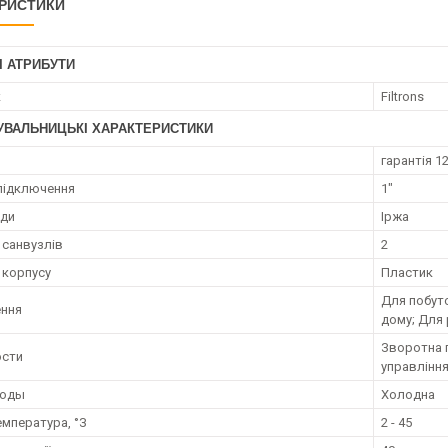
РИСТИКИ
І АТРИБУТИ
к
Filtrons
УВАЛЬНИЦЬКІ ХАРАКТЕРИСТИКИ
гарантія 12
підключення
1"
оди
Іржа
 санвузлів
2
 корпусу
Пластик
Для побуто
ення
дому; Для
Зворотна 
ости
управлінн
воды
Холодна
емпература, °З
2 - 45