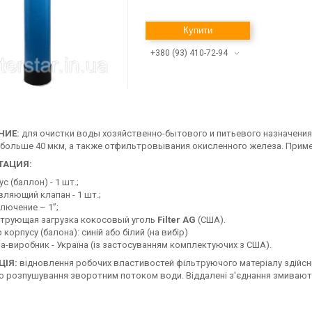
Купити
+380 (93) 410-72-94
НИЕ:
для очистки воды хозяйственно-бытового и питьевого назначения
больше 40 мкм, а также отфильтровывания окисленного железа. Приме
ТАЦИЯ:
с (баллон) - 1 шт.;
вляющий клапан - 1 шт.;
лючение – 1”;
трующая загрузка кокосовый уголь
Filter
AG
(США).
 корпусу (балона): синій або білий (на вибір)
на-виробник - Україна (із застосуванням комплектуючих з США).
ЦІЯ:
відновлення робочих властивостей фільтруючого матеріалу здійсн
 розпушування зворотним потоком води. Віддалені з'єднання змивають