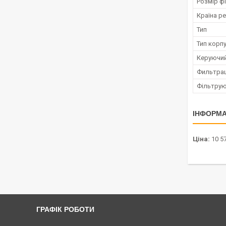
Розмір фі
Країна ре
Тип
Тип корп
Керуючий
Фильтрац
Фільтрую
ІНФОРМА
Ціна:
10 57
ГРАФІК РОБОТИ