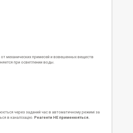
 от механических примесей и взвешенных веществ
няется при осветлении воды.
юється через заданий час в автоматичному режимі за
ся в каналізацію.
Реагенти НЕ применюяться.