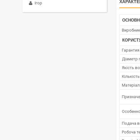
ХАРАКТЕ
Ігор
ОСНОВН
Виробни
КОРИСТ
Гарантия
Діаметр 
Якість в
Кількість
Матеріал
Признач
Особенн
Подача 
Робоча т