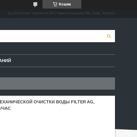
Кошик
вул.Вінстона Черчилля 88 (Червоноткацька 88), Київ, Україна
АНИЙ
МЕХАНИЧЕСКОЙ ОЧИСТКИ ВОДЫ FILTER AG,
/ЧАС