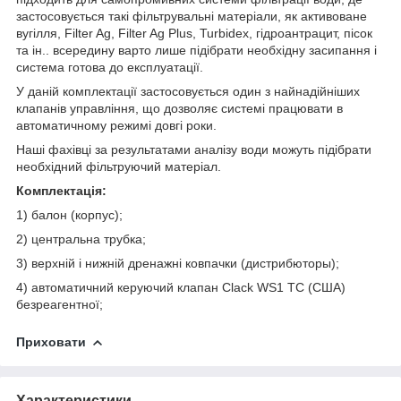
застосовується такі фільтрувальні матеріали, як активоване
вугілля, Filter Ag, Filter Ag Plus, Turbidex, гідроантрацит, пісок
та ін.. всередину варто лише підібрати необхідну засипання і
система готова до експлуатації.
У даній комплектації застосовується один з найнадійніших
клапанів управління, що дозволяє системі працювати в
автоматичному режимі довгі роки.
Наші фахівці за результатами аналізу води можуть підібрати
необхідний фільтруючий матеріал.
Комплектація:
1) балон (корпус);
2) центральна трубка;
3) верхній і нижній дренажні ковпачки (дистрибюторы);
4) автоматичний керуючий клапан Clack WS1 TC (США)
безреагентної;
Приховати
Характеристики