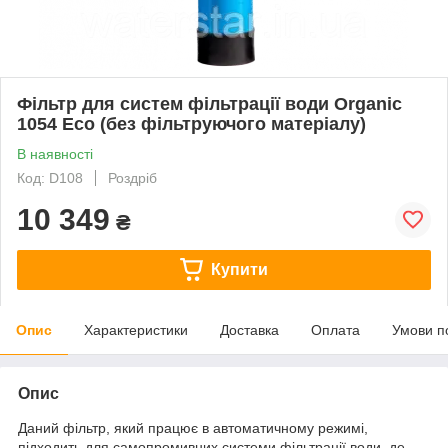
Фільтр для систем фільтрації води Organic
1054 Eco (без фільтруючого матеріалу)
В наявності
Код: D108
Роздріб
10 349
₴
Купити
Опис
Характеристики
Доставка
Оплата
Умови п
Опис
Даний фільтр, який працює в автоматичному режимі,
підходить для самопромивних системи фільтрації води, де