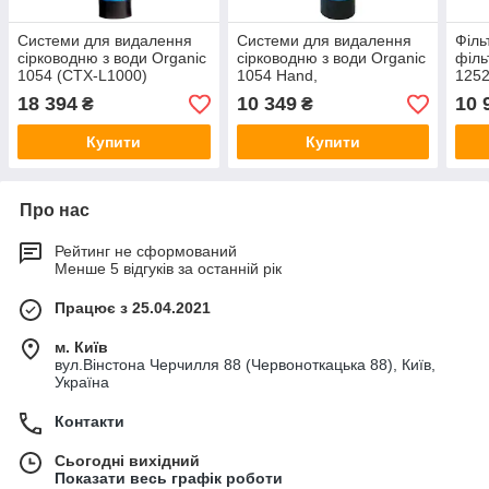
Системи для видалення
Системи для видалення
Філь
сірководню з води Organic
сірководню з води Organic
філь
1054 (CTX-L1000)
1054 Hand,
1252
продуктивністю до 1,0 м3/
філь
18 394
10 349
10 
₴
₴
годину
Купити
Купити
Про нас
Рейтинг не сформований
Менше 5 відгуків за останній рік
Працює з 25.04.2021
м. Київ
вул.Вінстона Черчилля 88 (Червоноткацька 88), Київ,
Україна
Контакти
Сьогодні вихідний
Показати весь графік роботи