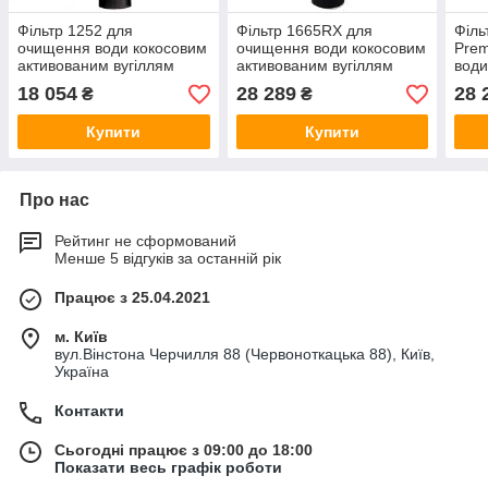
Фільтр 1252 для
Фільтр 1665RX для
Філь
очищення води кокосовим
очищення води кокосовим
Pre
активованим вугіллям
активованим вугіллям
води
Jacobi, продуктивністю 0,9
DESOTEC, продуктивністю
акти
18 054
28 289
28 
₴
₴
м3/год
1,6 м3/годину
Jaco
Купити
Купити
Про нас
Рейтинг не сформований
Менше 5 відгуків за останній рік
Працює з 25.04.2021
м. Київ
вул.Вінстона Черчилля 88 (Червоноткацька 88), Київ,
Україна
Контакти
Сьогодні працює з 09:00 до 18:00
Показати весь графік роботи