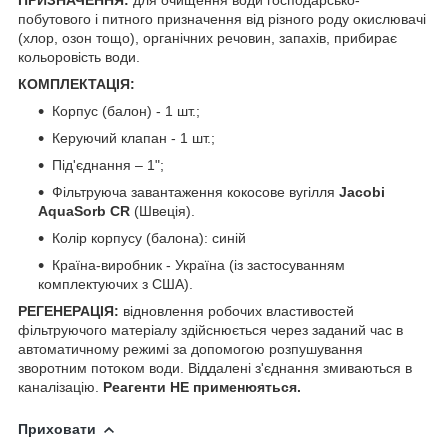
побутового і питного призначення від різного роду окислювачі
(хлор, озон тощо), органічних речовин, запахів, прибирає
кольоровість води.
КОМПЛЕКТАЦІЯ:
Корпус (балон) - 1 шт.;
Керуючий клапан - 1 шт.;
Під'єднання – 1";
Фільтруюча завантаження кокосове вугілля
Jacobi
AquaSorb CR
(Швеція).
Колір корпусу (балона): синій
Країна-виробник - Україна (із застосуванням
комплектуючих з США).
РЕГЕНЕРАЦІЯ:
відновлення робочих властивостей
фільтруючого матеріалу здійснюється через заданий час в
автоматичному режимі за допомогою розпушування
зворотним потоком води. Віддалені з'єднання змиваються в
каналізацію.
Реагенти НЕ применюяться.
Приховати