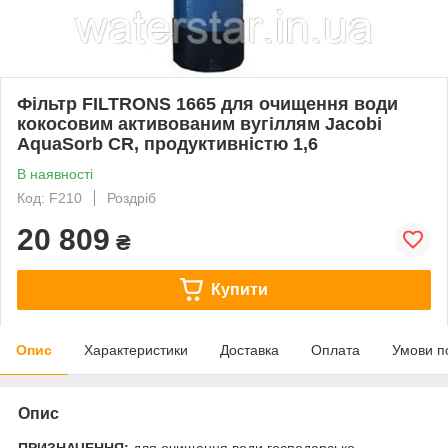
Фільтр FILTRONS 1665 для очищення води
кокосовим активованим вугіллям Jacobi
AquaSorb CR, продуктивністю 1,6
В наявності
Код: F210
Роздріб
20 809
₴
Купити
Опис
Характеристики
Доставка
Оплата
Умови п
Опис
ПРИЗНАЧЕННЯ:
для очищення води господарсько-