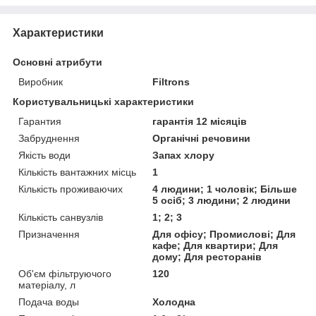
Характеристики
Основні атрибути
Виробник
Filtrons
Користувальницькі характеристики
Гарантия
гарантія 12 місяців
Забруднення
Органічні речовини
Якість води
Запах хлору
Кількість вантажних місць
1
Кількість проживаючих
4 людини; 1 чоловік; Більше
5 осіб; 3 людини; 2 людини
Кількість санвузлів
1; 2; 3
Призначення
Для офісу; Промислові; Для
кафе; Для квартири; Для
дому; Для ресторанів
Об'єм фільтруючого
120
матеріалу, л
Подача воды
Холодна