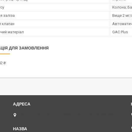
усу
Колона; Б
я заліза
Вище 2 мг/
 клапан
Автоматичн
чий матеріал
GAC Plus
ЦІЯ ДЛЯ ЗАМОВЛЕННЯ
2 ₴
вул.Вінстона Черчилля 88 (Червоноткацька 88), Київ,
Україна