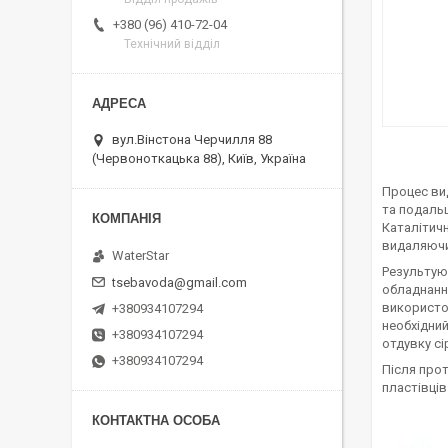
+380 (96) 410-72-04
Технічний відділ
вул.Вінстона Черчилля 88
(Червоноткацька 88), Київ, Україна
Процес вид
та подаль
Каталітич
видаляючи 
WaterStar
Результую
tsebavoda@gmail.com
обладнання
використов
+380934107294
необхідний
+380934107294
отдувку с
+380934107294
Після прот
пластівців