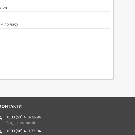
алон
л
і по часу
+380 (93) 410-72-94
Відділ продажів
+380 (96) 410-72-04