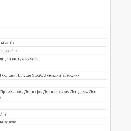
 місяців
ь, залізо
іт, запах тухлих яєць
1 чоловік; Більше 5 осіб; 3 людини; 2 людини
 Промислові; Для кафе; Для квартири; Для дому; Для
в
дину
ня водою