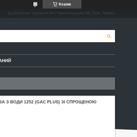
Кошик
вул.Вінстона Черчилля 88 (Червоноткацька 88), Київ, Україна
АНИЙ
А З ВОДИ 1252 (GAC PLUS) ЗІ СПРОЩЕНОЮ