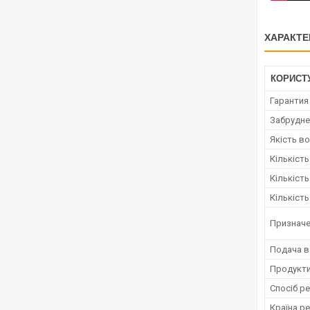
ХАРАКТЕ
КОРИСТ
Гарантия
Забрудне
Якість в
Кількіст
Кількіст
Кількість
Признач
Подача 
Продукти
Спосіб ре
Країна ре