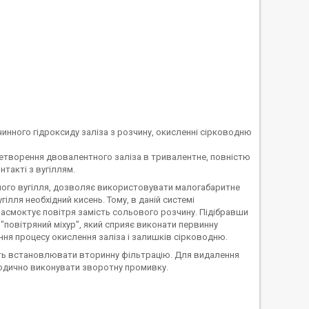
чинного гідроксиду заліза з розчину, окисленні сірководню
ретворення двовалентного заліза в тривалентне, повністю
такті з вугіллям.
ного вугілля, дозволяє використовувати малогабаритне
ілля необхідний кисень. Тому, в даній системі
ї засмоктує повітря замість сольового розчину. Підібравши
"повітряний міхур", який сприяє виконати первинну
ня процесу окислення заліза і залишків сірководню.
ність встановлювати вторинну фільтрацію. Для видалення
ріодично виконувати зворотну промивку.