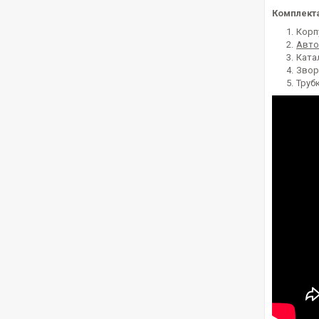
Комплекта
Корп
Авто
Ката
Звор
Трубк