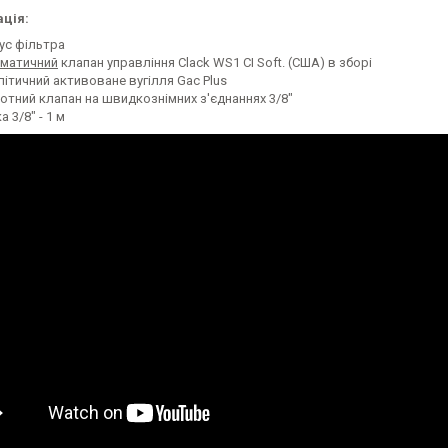
ція:
ус фільтра
матичний
клапан управління Clack WS1 CI Soft. (США) в зборі
літичний активоване вугілля Gac Plus
отний клапан на швидкознімних з'єднаннях 3/8"
а 3/8" - 1 м