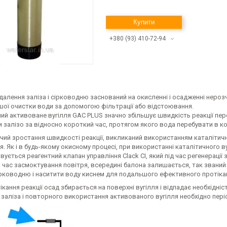
Купити
+380 (93) 410-72-94
алення заліза і сірководню заснований на окисленні і осадженні нероз
шої очистки води за допомогою фільтрації або відстоювання.
ний активоване вугілля GAC PLUS значно збільшує швидкість реакції пе
залізо за відносно короткий час, протягом якого вода перебувати в кон
чий зростання швидкості реакції, викликаний використанням каталітич
. Як і в будь-якому окисному процесі, при використанні каталітичного вуг
ується реагентний клапан управління Clack CI, який під час регенераці
 час засмоктування повітря, всередині балона залишається, так званий 
ірководню і наситити воду киснем для подальшого ефективного протікан
ікання реакції осад збирається на поверхні вугілля і відпадає необхід
 заліза і повторного використання активованого вугілля необхідно пе