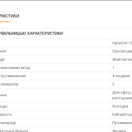
РИСТИКИ
УВАЛЬНИЦЬКІ ХАРАКТЕРИСТИКИ
гарантія 12
ння
Сірководен
оди
Жовтий нал
ь вантажних місць
1
ь проживаючих
4 людини; 
 санвузлів
2
Для офісу;
ення
ресторані
воды
Холодна
вність
0.86 м3/го
генерації
Промиван
єстрації бренду
Україна