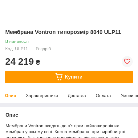
Мембрана Vontron типорозмір 8040 ULP11
В наявності
Код: ULP11
Роздріб
24 219
₴
Купити
Опис
Характеристики
Доставка
Оплата
Умови п
Опис
Mембрани Vontron входять до п'ятірки найпоширеніших
мембран у всьому світі. Кожна мембрана при виробництві
проходить багаторівневу перевірку на відповідність усім