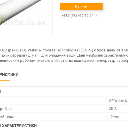
Купити
+380 (93) 410-72-94
UEZ (раніше GE Water & Process Technologies) (U.S.A.) є провідним сві
рідких середовищ, у т.ч. для очищення води. Дані мембрани характери
невисоким робочим тиском, стійкістю до підвищених температур та забр
РИСТИКИ
І
к
GE Water &
иробник
США
ий термін
12 міс
І ХАРАКТЕРИСТИКИ