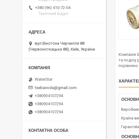
+380 (96) 410-72-04
Технічний відділ
вул.Вінстона Черчилля 88
(Червоноткацька 88), Київ, Україна
Компанія S
та поділу 
порівняно 
WaterStar
ХАРАКТЕ
tsebavoda@gmail.com
+380934107294
ОСНОВН
+380934107294
Виробни
+380934107294
Країна в
Гарантійн
ОСНОВН