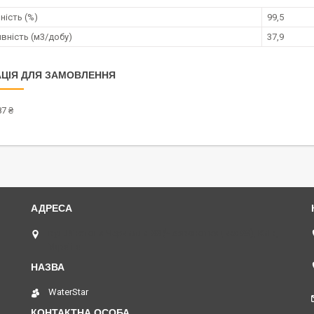
ність (%)
99,5
вність (м3/добу)
37,9
ЦІЯ ДЛЯ ЗАМОВЛЕННЯ
7 ₴
вул.Вінстона Черчилля 88 (Червоноткацька 88), Київ,
Україна
WaterStar