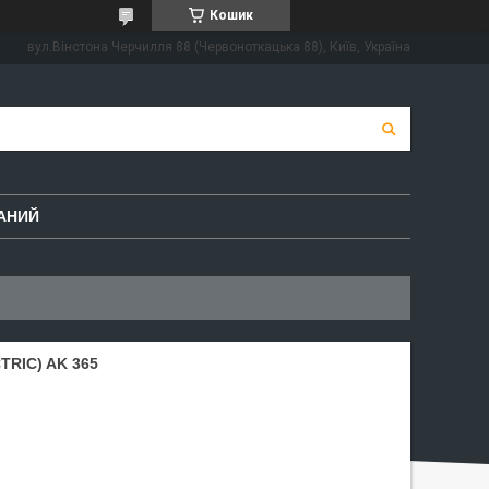
Кошик
вул.Вінстона Черчилля 88 (Червоноткацька 88), Київ, Україна
АНИЙ
RIC) AK 365