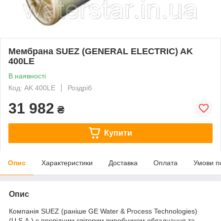
Мембрана SUEZ (GENERAL ELECTRIC) AK
400LE
В наявності
Код: AK 400LE
Роздріб
31 982
₴
Купити
Опис
Характеристики
Доставка
Оплата
Умови п
Опис
Компанія SUEZ (раніше GE Water & Process Technologies)
(U.S.A.) є провідним світовим виробником обладнання та