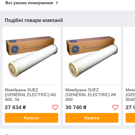
Всі умови повернення
Подібні товари компанії
Мембрана SUEZ
Мембрана SUEZ
Мем
(GENERAL ELECTRIC) AG
(GENERAL ELECTRIC) AK
(GE
400, 34
400
804
27 634
30 740
27 
₴
₴
Купити
Купити